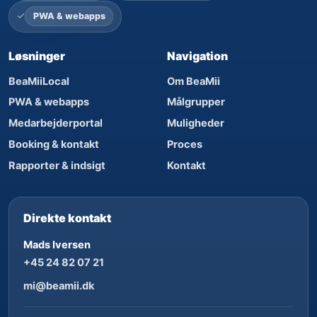
PWA & webapps
Løsninger
Navigation
BeaMiiLocal
Om BeaMii
PWA & webapps
Målgrupper
Medarbejderportal
Muligheder
Booking & kontakt
Proces
Rapporter & indsigt
Kontakt
Direkte kontakt
Mads Iversen
+45 24 82 07 21
mi@beamii.dk