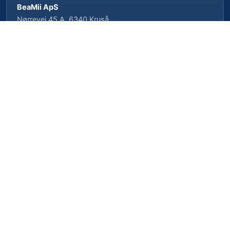
BeaMii ApS
Nørrevej 45 A, 6340 Kruså
CVR-nr. 39462958 · CVRP-nr. 1023496239
Cookieindstillinger
Privatlivspolitik
Cookiepolitik
Vilkår