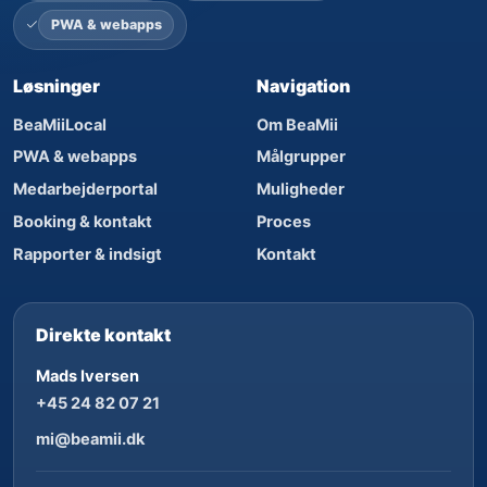
PWA & webapps
Løsninger
Navigation
BeaMiiLocal
Om BeaMii
PWA & webapps
Målgrupper
Medarbejderportal
Muligheder
Booking & kontakt
Proces
Rapporter & indsigt
Kontakt
Direkte kontakt
Mads Iversen
+45 24 82 07 21
mi@beamii.dk