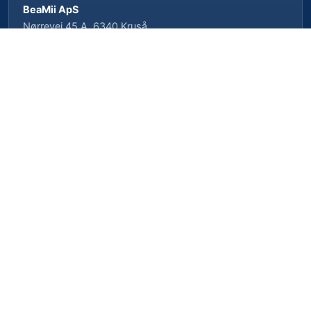
BeaMii ApS
Nørrevej 45 A, 6340 Kruså
CVR-nr. 39462958 · CVRP-nr. 1023496239
Cookieindstillinger
Privatlivspolitik
Cookiepolitik
Vilkår