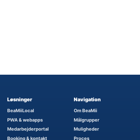
Løsninger
Navigation
BeaMiiLocal
Om BeaMii
PWA & webapps
Målgrupper
Medarbejderportal
Muligheder
Booking & kontakt
Proces