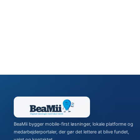
BeaMii bygger mobile-first løsninger, lokale platforme og
medarbejderportaler, der gør det lettere at blive fundet,
valgt og kontaktet.