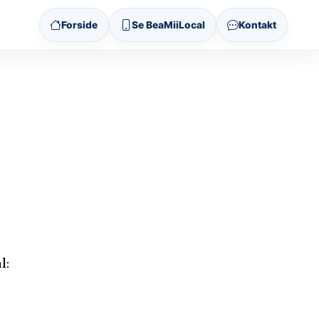
Forside
Se BeaMiiLocal
Kontakt
l: