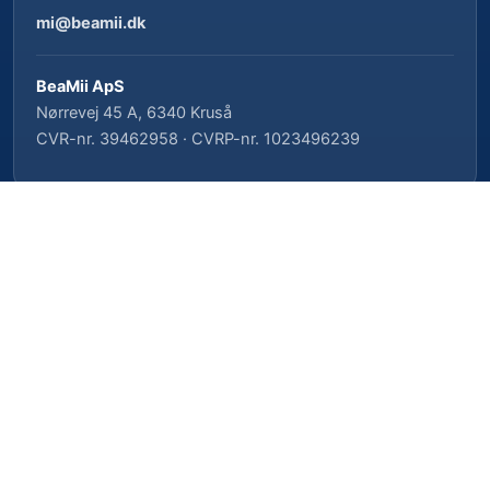
mi@beamii.dk
BeaMii ApS
Nørrevej 45 A, 6340 Kruså
CVR-nr. 39462958 · CVRP-nr. 1023496239
Cookieindstillinger
Privatlivspolitik
Cookiepolitik
Vilkår