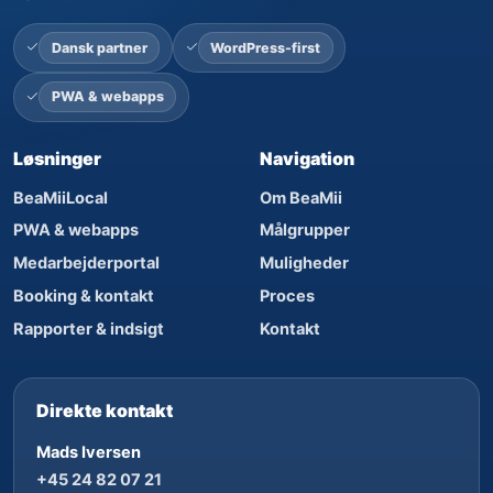
Dansk partner
WordPress-first
PWA & webapps
Løsninger
Navigation
BeaMiiLocal
Om BeaMii
PWA & webapps
Målgrupper
Medarbejderportal
Muligheder
Booking & kontakt
Proces
Rapporter & indsigt
Kontakt
Direkte kontakt
Mads Iversen
+45 24 82 07 21