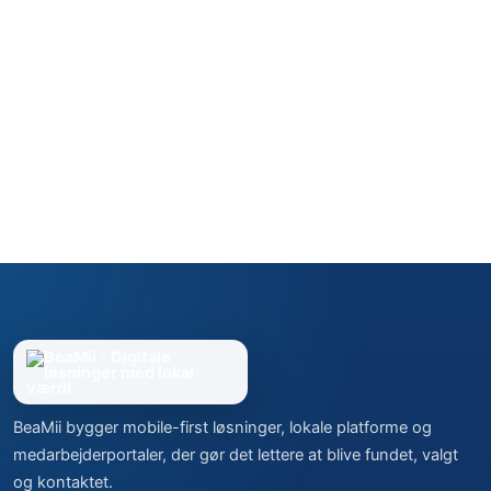
BeaMii bygger mobile-first løsninger, lokale platforme og
medarbejderportaler, der gør det lettere at blive fundet, valgt
og kontaktet.