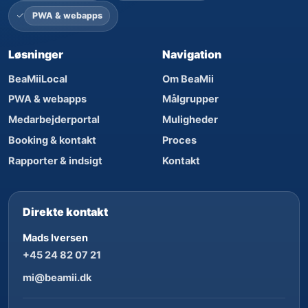
PWA & webapps
Løsninger
Navigation
BeaMiiLocal
Om BeaMii
PWA & webapps
Målgrupper
Medarbejderportal
Muligheder
Booking & kontakt
Proces
Rapporter & indsigt
Kontakt
Direkte kontakt
Mads Iversen
+45 24 82 07 21
mi@beamii.dk