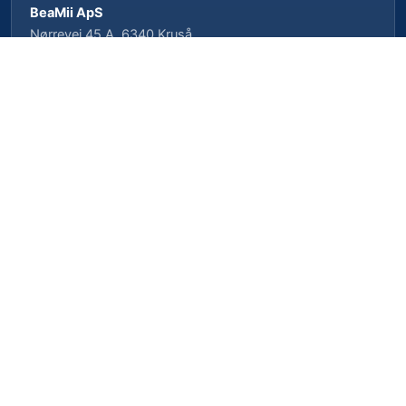
BeaMii ApS
Nørrevej 45 A, 6340 Kruså
CVR-nr. 39462958 · CVRP-nr. 1023496239
Cookieindstillinger
Privatlivspolitik
Cookiepolitik
Vilkår