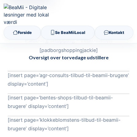
Forside
Se BeaMiiLocal
Kontakt
Padborg shopping - Velkommen
[padborgshoppingjackie]
Oversigt over torvedage udstillere
[insert page=’agr-consults-tilbud-til-beamii-brugere’
display=’content’]
[insert page=’bentes-shops-tilbud-til-beamii-
brugere’ display=’content’]
[insert page=’klokkeblomstens-tilbud-til-beamii-
brugere’ display=’content’]