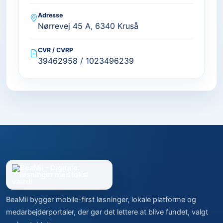
Adresse
Nørrevej 45 A, 6340 Kruså
CVR / CVRP
39462958 / 1023496239
BeaMii bygger mobile-first løsninger, lokale platforme og
medarbejderportaler, der gør det lettere at blive fundet, valgt