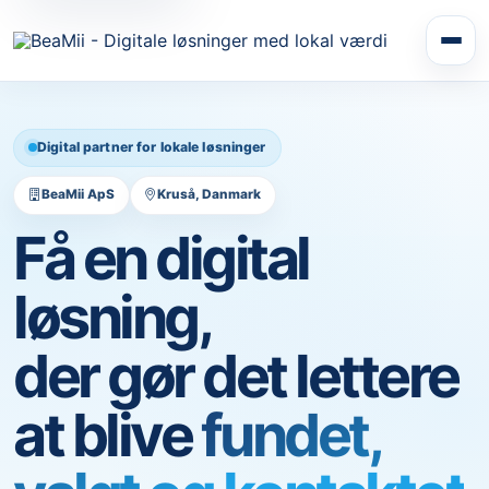
Digital partner for lokale løsninger
BeaMii ApS
Kruså, Danmark
Få en digital
løsning,
der gør det lettere
at blive
fundet,