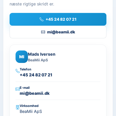
næste rigtige skridt er.
+45 24 82 07 21
mi@beamii.dk
Mads Iversen
MI
BeaMii ApS
Telefon
+45 24 82 07 21
E-mail
mi@beamii.dk
Virksomhed
BeaMii ApS