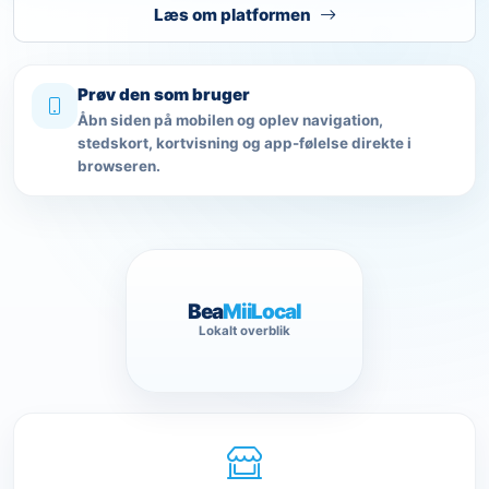
Læs om platformen
Prøv den som bruger
Åbn siden på mobilen og oplev navigation,
stedskort, kortvisning og app-følelse direkte i
browseren.
Bea
Mii
Local
Lokalt overblik