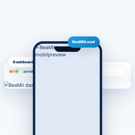
BeaMiiLocal
Dashboard & portal
portal.beamii.dk