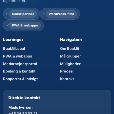
og kontaktet.
Dansk partner
WordPress-first
PWA & webapps
Løsninger
Navigation
BeaMiiLocal
Om BeaMii
PWA & webapps
Målgrupper
Medarbejderportal
Muligheder
Booking & kontakt
Proces
Rapporter & indsigt
Kontakt
Direkte kontakt
Mads Iversen
+45 24 82 07 21