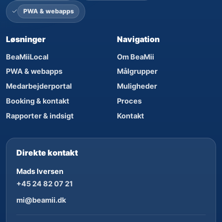
PWA & webapps
Løsninger
Navigation
BeaMiiLocal
Om BeaMii
PWA & webapps
Målgrupper
Medarbejderportal
Muligheder
Booking & kontakt
Proces
Rapporter & indsigt
Kontakt
Direkte kontakt
Mads Iversen
+45 24 82 07 21
mi@beamii.dk