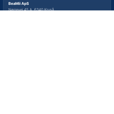
BeaMii ApS
Nørrevej 45 A, 6340 Kruså
CVR-nr. 39462958 · CVRP-nr. 1023496239
Cookieindstillinger
Privatlivspolitik
Cookiepolitik
Vilkår