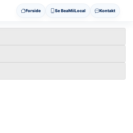
Forside
Se BeaMiiLocal
Kontakt