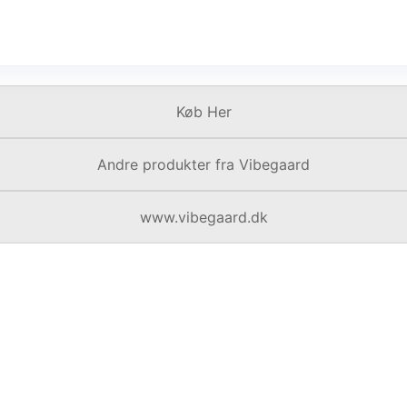
Køb Her
Andre produkter fra Vibegaard
www.vibegaard.dk