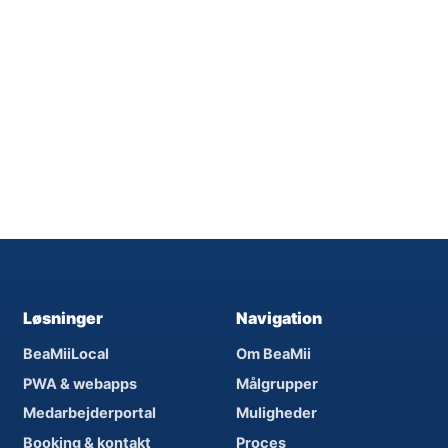
Løsninger
Navigation
BeaMiiLocal
Om BeaMii
PWA & webapps
Målgrupper
Medarbejderportal
Muligheder
Booking & kontakt
Proces