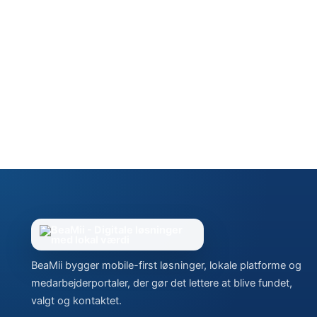
BeaMii bygger mobile-first løsninger, lokale platforme og
medarbejderportaler, der gør det lettere at blive fundet,
valgt og kontaktet.