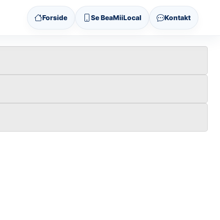
Forside
Se BeaMiiLocal
Kontakt