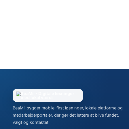
BeaMii bygger mobile-first løsninger, lokale platforme og
medarbejderportaler, der gør det lettere at blive fundet,
valgt og kontaktet.