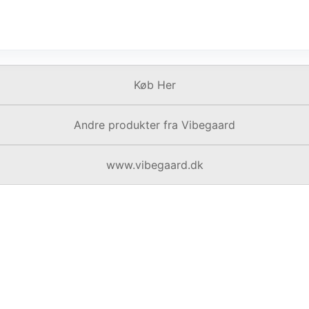
Køb Her
Andre produkter fra Vibegaard
www.vibegaard.dk