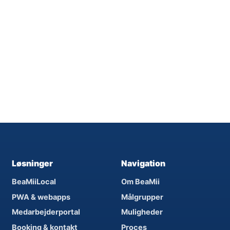
Løsninger
Navigation
BeaMiiLocal
Om BeaMii
PWA & webapps
Målgrupper
Medarbejderportal
Muligheder
Booking & kontakt
Proces