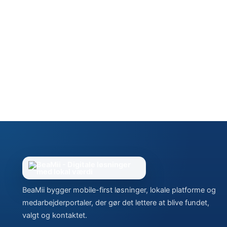
BeaMii bygger mobile-first løsninger, lokale platforme og
medarbejderportaler, der gør det lettere at blive fundet,
valgt og kontaktet.