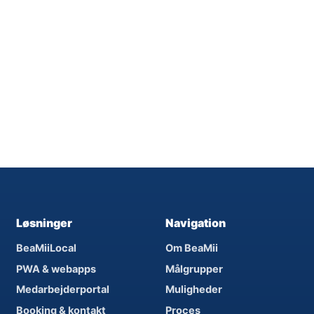
Løsninger
Navigation
BeaMiiLocal
Om BeaMii
PWA & webapps
Målgrupper
Medarbejderportal
Muligheder
Booking & kontakt
Proces