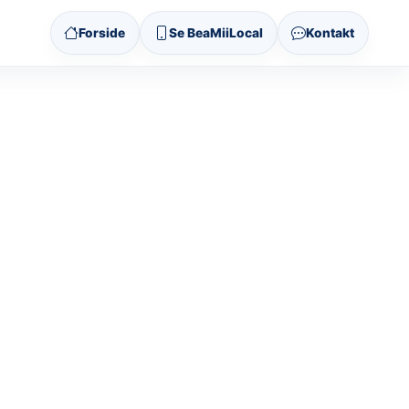
Forside
Se BeaMiiLocal
Kontakt