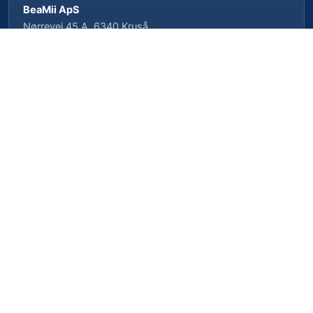
BeaMii ApS
Nørrevej 45 A, 6340 Kruså
CVR-nr. 39462958 · CVRP-nr. 1023496239
Cookieindstillinger
Privatlivspolitik
Cookiepolitik
Vilkår