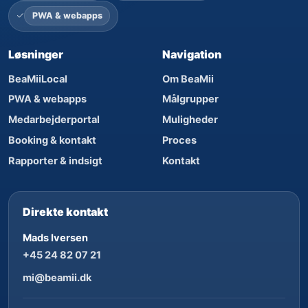
PWA & webapps
Løsninger
Navigation
BeaMiiLocal
Om BeaMii
PWA & webapps
Målgrupper
Medarbejderportal
Muligheder
Booking & kontakt
Proces
Rapporter & indsigt
Kontakt
Direkte kontakt
Mads Iversen
+45 24 82 07 21
mi@beamii.dk