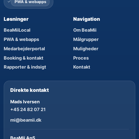
PWA & webapps
Løsninger
Navigation
BeaMiiLocal
Om BeaMii
PWA & webapps
Målgrupper
Medarbejderportal
Muligheder
Booking & kontakt
Proces
Rapporter & indsigt
Kontakt
Direkte kontakt
Mads Iversen
+45 24 82 07 21
mi@beamii.dk
BeaMii ApS