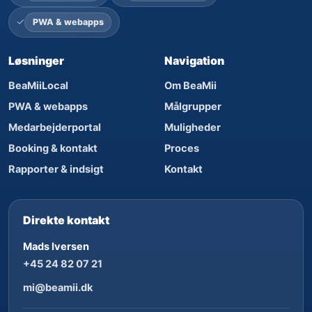
PWA & webapps
Løsninger
Navigation
BeaMiiLocal
Om BeaMii
PWA & webapps
Målgrupper
Medarbejderportal
Muligheder
Booking & kontakt
Proces
Rapporter & indsigt
Kontakt
Direkte kontakt
Mads Iversen
+45 24 82 07 21
mi@beamii.dk