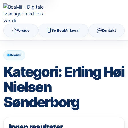
Forside
Se BeaMiiLocal
Kontakt
Beamii
Kategori:
Erling Høi
Nielsen
Sønderborg
Ingen resultater