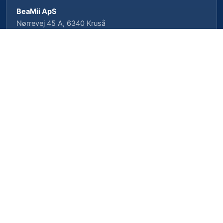
BeaMii ApS
Nørrevej 45 A, 6340 Kruså
CVR-nr. 39462958 · CVRP-nr. 1023496239
Cookieindstillinger
Privatlivspolitik
Cookiepolitik
Vilkår