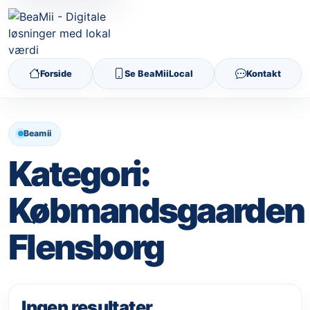
Forside
Se BeaMiiLocal
Kontakt
Beamii
Kategori:
Købmandsgaarden
Flensborg
Ingen resultater