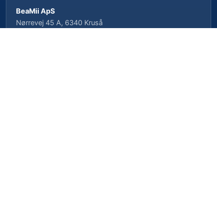
BeaMii ApS
Nørrevej 45 A, 6340 Kruså
CVR-nr. 39462958 · CVRP-nr. 1023496239
Cookieindstillinger
Privatlivspolitik
Cookiepolitik
Vilkår