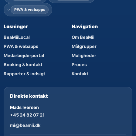
PWA & webapps
Løsninger
Navigation
BeaMiiLocal
Om BeaMii
PWA & webapps
Målgrupper
Medarbejderportal
Muligheder
Booking & kontakt
Proces
Rapporter & indsigt
Kontakt
Direkte kontakt
Mads Iversen
+45 24 82 07 21
mi@beamii.dk