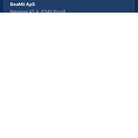
BeaMii ApS
Nørrevej 45 A, 6340 Kruså
CVR-nr. 39462958 · CVRP-nr. 1023496239
Cookieindstillinger
Privatlivspolitik
Cookiepolitik
Vilkår