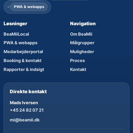
PWA & webapps
Løsninger
Navigation
BeaMiiLocal
Om BeaMii
PWA & webapps
Målgrupper
Medarbejderportal
Muligheder
Booking & kontakt
Proces
Rapporter & indsigt
Kontakt
Direkte kontakt
Mads Iversen
+45 24 82 07 21
mi@beamii.dk