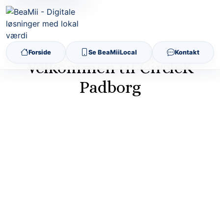
Forside
Se BeaMiiLocal
Kontakt
Velkommen til CircleK
Padborg