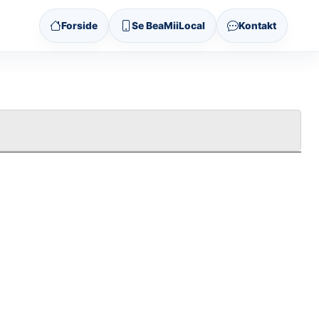
Forside
Se BeaMiiLocal
Kontakt