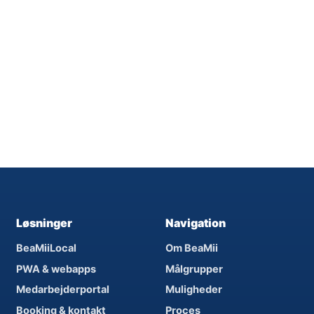
Løsninger
Navigation
BeaMiiLocal
Om BeaMii
PWA & webapps
Målgrupper
Medarbejderportal
Muligheder
Booking & kontakt
Proces