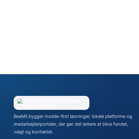
BeaMii bygger mobile-first løsninger, lokale platforme og
medarbejderportaler, der gør det lettere at blive fundet,
valgt og kontaktet.