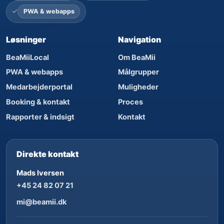
PWA & webapps
Løsninger
Navigation
BeaMiiLocal
Om BeaMii
PWA & webapps
Målgrupper
Medarbejderportal
Muligheder
Booking & kontakt
Proces
Rapporter & indsigt
Kontakt
Direkte kontakt
Mads Iversen
+45 24 82 07 21
mi@beamii.dk