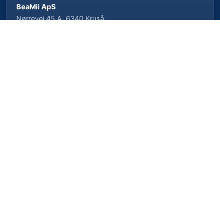
BeaMii ApS
Nørrevej 45 A, 6340 Kruså
CVR-nr. 39462958 · CVRP-nr. 1023496239
Cookieindstillinger
Privatlivspolitik
Cookiepolitik
Vilkår