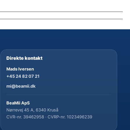
Direkte kontakt
Mads Iversen
+45 24 82 07 21
mi@beamii.dk
BeaMii ApS
Nørrevej 45 A, 6340 Kruså
CVR-nr. 39462958 · CVRP-nr. 1023496239