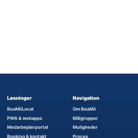
Løsninger
Navigation
BeaMiiLocal
Om BeaMii
PWA & webapps
Målgrupper
Medarbejderportal
Muligheder
Booking & kontakt
Proces