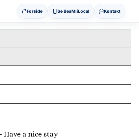
Forside
Se BeaMiiLocal
Kontakt
- Have a nice stay