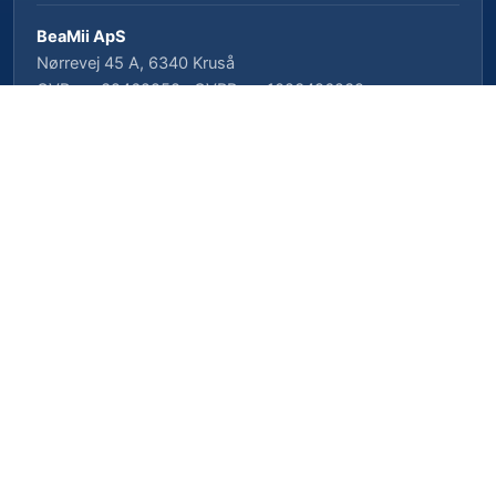
BeaMii ApS
Nørrevej 45 A, 6340 Kruså
CVR-nr. 39462958 · CVRP-nr. 1023496239
Cookieindstillinger
Privatlivspolitik
Cookiepolitik
Vilkår