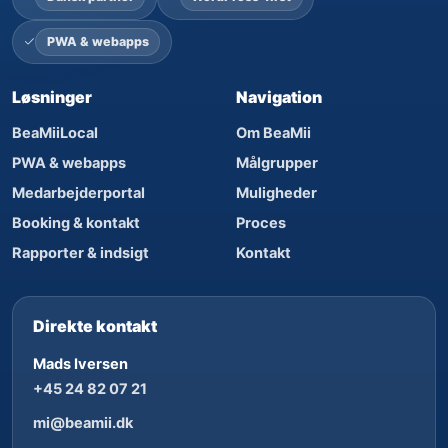
PWA & webapps
Løsninger
Navigation
BeaMiiLocal
Om BeaMii
PWA & webapps
Målgrupper
Medarbejderportal
Muligheder
Booking & kontakt
Proces
Rapporter & indsigt
Kontakt
Direkte kontakt
Mads Iversen
+45 24 82 07 21
mi@beamii.dk