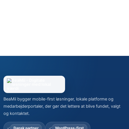
BeaMii bygger mobile-first løsninger, lokale platforme og
medarbejderportaler, der gør det lettere at blive fundet, valgt
og kontaktet.
Dansk partner
WordPress-first