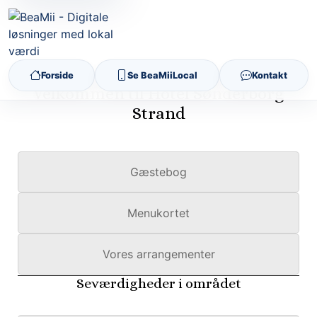
Forside
Se BeaMiiLocal
Kontakt
Velkommen til Hotel Sønderborg
Strand
Gæstebog
Menukortet
Vores arrangementer
Seværdigheder i området