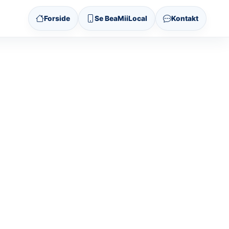
Forside
Se BeaMiiLocal
Kontakt