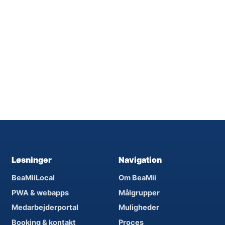
Løsninger
Navigation
BeaMiiLocal
Om BeaMii
PWA & webapps
Målgrupper
Medarbejderportal
Muligheder
Booking & kontakt
Proces