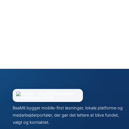
BeaMii bygger mobile-first løsninger, lokale platforme og
medarbejderportaler, der gør det lettere at blive fundet,
valgt og kontaktet.