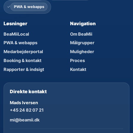
PWA & webapps
Løsninger
Navigation
BeaMiiLocal
Om BeaMii
PWA & webapps
Målgrupper
Medarbejderportal
Muligheder
Booking & kontakt
Proces
Rapporter & indsigt
Kontakt
Direkte kontakt
Mads Iversen
+45 24 82 07 21
mi@beamii.dk