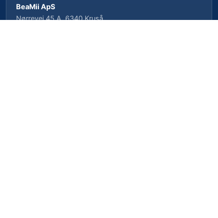
BeaMii ApS
Nørrevej 45 A, 6340 Kruså
CVR-nr. 39462958 · CVRP-nr. 1023496239
Cookieindstillinger
Privatlivspolitik
Cookiepolitik
Vilkår