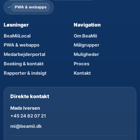
PWA & webapps
Løsninger
Navigation
BeaMiiLocal
Om BeaMii
PWA & webapps
Målgrupper
Medarbejderportal
Muligheder
Booking & kontakt
Proces
Rapporter & indsigt
Kontakt
Direkte kontakt
Mads Iversen
+45 24 82 07 21
mi@beamii.dk