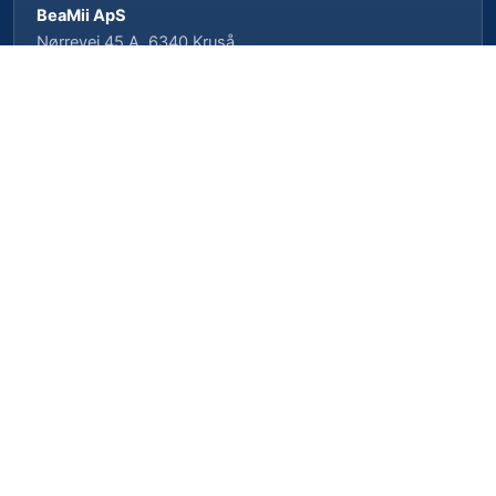
BeaMii ApS
Nørrevej 45 A, 6340 Kruså
CVR-nr. 39462958 · CVRP-nr. 1023496239
Cookieindstillinger
Privatlivspolitik
Cookiepolitik
Vilkår