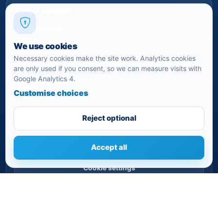
Direct contact
Mads Iversen
+45 24 82 07 21
We use cookies
mi@beamii.dk
Necessary cookies make the site work. Analytics cookies
are only used if you consent, so we can measure visits with
Google Analytics 4.
BeaMii ApS
Customise choices
Nørrevej 45 A, 6340 Kruså
CVR-nr. 39462958 · CVRP-nr. 1023496239
Reject optional
Accept all
Cookie settings
Privacy policy