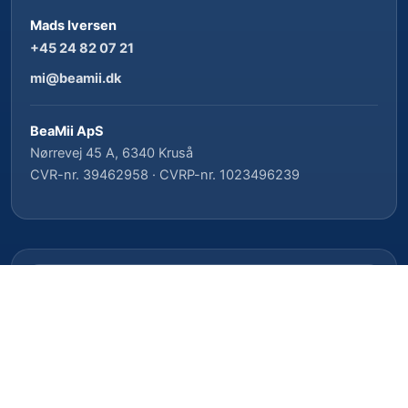
Mads Iversen
+45 24 82 07 21
mi@beamii.dk
BeaMii ApS
Nørrevej 45 A, 6340 Kruså
CVR-nr. 39462958 · CVRP-nr. 1023496239
Cookieindstillinger
Privatlivspolitik
Cookiepolitik