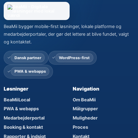
BeaMii bygger mobile-first løsninger, lokale platforme og
medarbejderportaler, der gør det lettere at blive fundet, valgt
og kontaktet.
Dansk partner
WordPress-first
PWA & webapps
Løsninger
Navigation
BeaMiiLocal
Om BeaMii
PWA & webapps
Målgrupper
Medarbejderportal
Muligheder
Booking & kontakt
Proces
Rapporter & indsigt
Kontakt