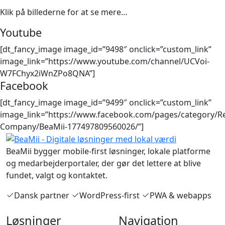
Klik på billederne for at se mere…
Youtube
[dt_fancy_image image_id=”9498″ onclick=”custom_link”
image_link=”https://www.youtube.com/channel/UCVoi-
W7FChyx2iWnZPo8QNA”]
Facebook
[dt_fancy_image image_id=”9499″ onclick=”custom_link”
image_link=”https://www.facebook.com/pages/category/Ret
Company/BeaMii-177497809560026/”]
BeaMii bygger mobile-first løsninger, lokale platforme
og medarbejderportaler, der gør det lettere at blive
fundet, valgt og kontaktet.
Dansk partner
WordPress-first
PWA & webapps
Løsninger
Navigation