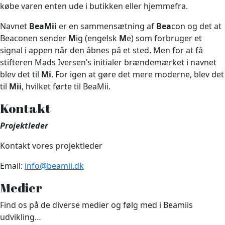
købe varen enten ude i butikken eller hjemmefra.
Navnet
BeaMii
er en sammensætning af
Bea
con og det at
Beaconen sender
M
ig (engelsk
M
e) som forbruger et
signal i appen når den åbnes på et sted. Men for at få
stifteren Mads Iversen’s initialer brændemærket i navnet
blev det til
Mi
. For igen at gøre det mere moderne, blev det
til
Mii
, hvilket førte til BeaMii.
Kontakt
Projektleder
Kontakt vores projektleder
Email:
info@beamii.dk
Medier
Find os på de diverse medier og følg med i Beamiis
udvikling…