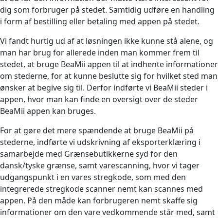
dig som forbruger på stedet. Samtidig udføre en handling
i form af bestilling eller betaling med appen på stedet.
Vi fandt hurtig ud af at løsningen ikke kunne stå alene, og
man har brug for allerede inden man kommer frem til
stedet, at bruge BeaMii appen til at indhente informationer
om stederne, for at kunne beslutte sig for hvilket sted man
ønsker at begive sig til. Derfor indførte vi BeaMii steder i
appen, hvor man kan finde en oversigt over de steder
BeaMii appen kan bruges.
For at gøre det mere spændende at bruge BeaMii på
stederne, indførte vi udskrivning af eksporterklæring i
samarbejde med Grænsebutikkerne syd for den
dansk/tyske grænse, samt varescanning, hvor vi tager
udgangspunkt i en vares stregkode, som med den
integrerede stregkode scanner nemt kan scannes med
appen. På den måde kan forbrugeren nemt skaffe sig
informationer om den vare vedkommende står med, samt