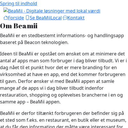
Spring til indhold
Forside
Se BeaMiiLocal
Kontakt
Om Beamii
BeaMii er en stedbestemt informations- og handlingsapp
baseret på Beacon teknologien.
Ideen til BeaMii er opstået om ønsket om at minimere det
antal af apps man som forbruger i dag bliver tilbudt. Vi er i
dag nået til et punkt hvor det er mere branding for en
virksomhed at have en app, end det kommer forbrugeren
til gavn. Derfor ønsker vi med BeaMii appen at samle
mange af de apps vi i dag bliver tilbudt indenfor
restauration, shopping og oplevelses brancherne i en og
samme app – BeaMii appen.
BeaMii er derfor tiltænkt forbrugeren der befinder sig på
et sted som f.eks. en restaurant, en butik eller et museum,
at du får den information der måtte være interessant for