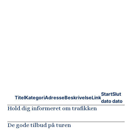
Start
Slut
Titel
Kategori
Adresse
Beskrivelse
Link
dato
dato
Hold dig informeret om trafikken
De gode tilbud på turen