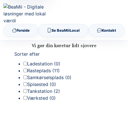
Forside
Se BeaMiiLocal
Kontakt
Oplev E45 og E20
Vi gør din køretur lidt sjovere
Sorter efter
Ladestation (0)
Rasteplads (11)
Samkørselsplads (0)
Spisested (0)
Tankstation (2)
Værksted (0)