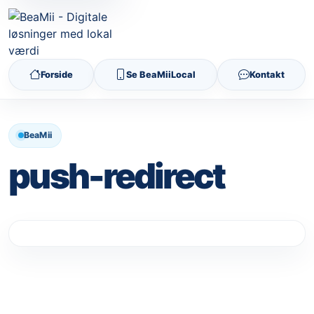
Forside
Se BeaMiiLocal
Kontakt
BeaMii
push-redirect