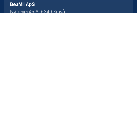
BeaMii ApS
Nørrevej 45 A, 6340 Kruså
CVR-nr. 39462958 · CVRP-nr. 1023496239
Cookieindstillinger
Privatlivspolitik
Cookiepolitik
Vilkår