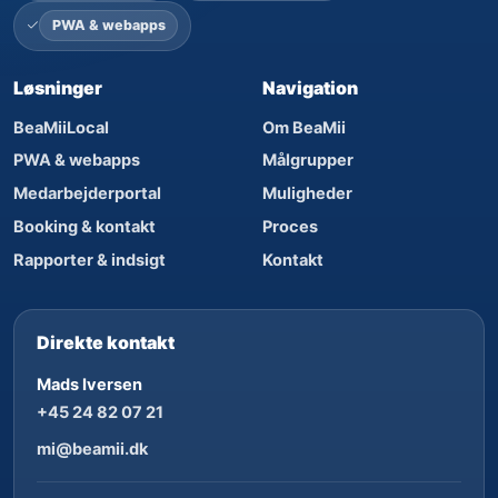
PWA & webapps
Løsninger
Navigation
BeaMiiLocal
Om BeaMii
PWA & webapps
Målgrupper
Medarbejderportal
Muligheder
Booking & kontakt
Proces
Rapporter & indsigt
Kontakt
Direkte kontakt
Mads Iversen
+45 24 82 07 21
mi@beamii.dk