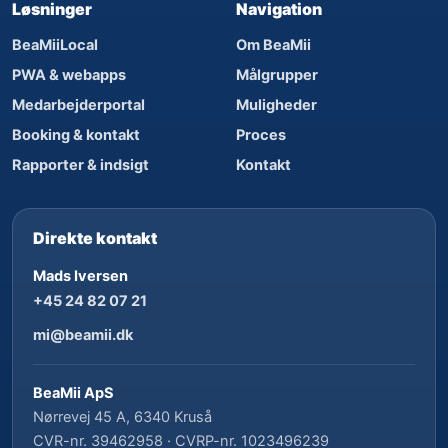
Løsninger
Navigation
BeaMiiLocal
Om BeaMii
PWA & webapps
Målgrupper
Medarbejderportal
Muligheder
Booking & kontakt
Proces
Rapporter & indsigt
Kontakt
Direkte kontakt
Mads Iversen
+45 24 82 07 21
mi@beamii.dk
BeaMii ApS
Nørrevej 45 A, 6340 Kruså
CVR-nr. 39462958 · CVRP-nr. 1023496239