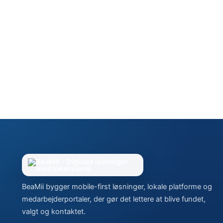
BeaMii bygger mobile-first løsninger, lokale platforme og
medarbejderportaler, der gør det lettere at blive fundet,
valgt og kontaktet.