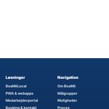
Løsninger
Navigation
BeaMiiLocal
Om BeaMii
PWA & webapps
Målgrupper
Medarbejderportal
Muligheder
Booking & kontakt
Proces