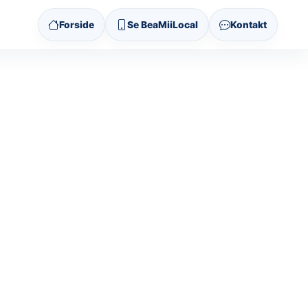
Forside
Se BeaMiiLocal
Kontakt