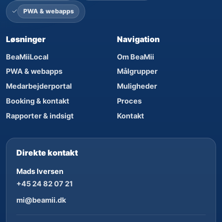
PWA & webapps
Løsninger
Navigation
BeaMiiLocal
Om BeaMii
PWA & webapps
Målgrupper
Medarbejderportal
Muligheder
Booking & kontakt
Proces
Rapporter & indsigt
Kontakt
Direkte kontakt
Mads Iversen
+45 24 82 07 21
mi@beamii.dk