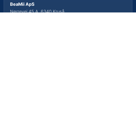
BeaMii ApS
Nørrevej 45 A, 6340 Kruså
CVR-nr. 39462958 · CVRP-nr. 1023496239
Cookieindstillinger
Privatlivspolitik
Cookiepolitik
Vilkår