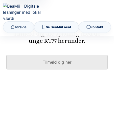
Forside
Se BeaMiiLocal
Kontakt
Tilmeld dig åle spisning med de
unge RT77 herunder.
Tilmeld dig her