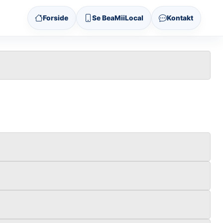
Forside
Se BeaMiiLocal
Kontakt