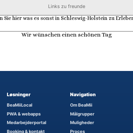
Links zu freunde
n Sie hier was es sonst in Schleswig-Holstein zu Erleben
Wir wünschen einen schönen Tag
Løsninger
Navigation
BeaMiiLocal
Om BeaMii
PWA & webapps
Målgrupper
Medarbejderportal
Muligheder
Booking & kontakt
Proces