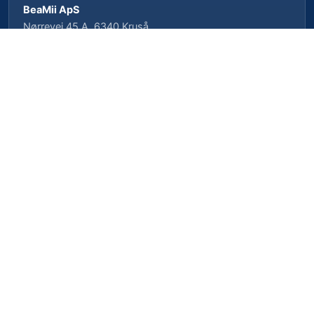
BeaMii ApS
Nørrevej 45 A, 6340 Kruså
CVR-nr. 39462958 · CVRP-nr. 1023496239
Cookieindstillinger
Privatlivspolitik
Cookiepolitik
Vilkår