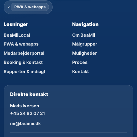
PWA & webapps
Løsninger
Navigation
BeaMiiLocal
Om BeaMii
PWA & webapps
Målgrupper
Medarbejderportal
Muligheder
Booking & kontakt
Proces
Rapporter & indsigt
Kontakt
Direkte kontakt
Mads Iversen
+45 24 82 07 21
mi@beamii.dk